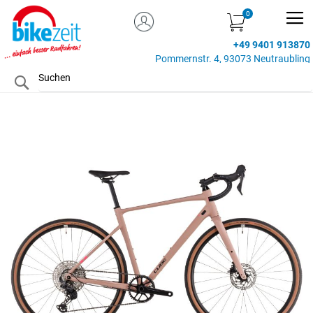
MEIN KONTO
Zum
Inhalt
+49 9401 913870
springen
Pommernstr. 4, 93073 Neutraubling
Search
Zum
Ende
der
Bildgalerie
springen