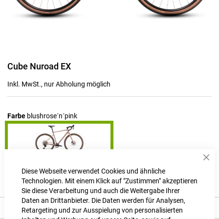
Zum
Cube Nuroad EX
Anfang
der
Inkl. MwSt., nur Abholung möglich
Bildgalerie
springen
Farbe
blushrose´n´pink
Sch
Produktanfrage stellen
Diese Webseite verwendet Cookies und ähnliche
Technologien. Mit einem Klick auf "Zustimmen" akzeptieren
Sie diese Verarbeitung und auch die Weitergabe Ihrer
Daten an Drittanbieter. Die Daten werden für Analysen,
Produkt Details
Retargeting und zur Ausspielung von personalisierten