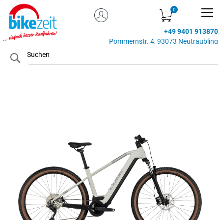
MEIN KONTO
Zum
Inhalt
+49 9401 913870
springen
Pommernstr. 4, 93073 Neutraubling
Search
Zum
Ende
der
Bildgalerie
springen