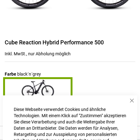
Zum
Cube Reaction Hybrid Performance 500
Anfang
der
Inkl. MwSt., nur Abholung möglich
Bildgalerie
springen
Farbe
black´n´grey
Sch
Produktanfrage stellen
Diese Webseite verwendet Cookies und ähnliche
Technologien. Mit einem Klick auf "Zustimmen" akzeptieren
Sie diese Verarbeitung und auch die Weitergabe Ihrer
Daten an Drittanbieter. Die Daten werden für Analysen,
Produkt Details
Retargeting und zur Ausspielung von personalisierten