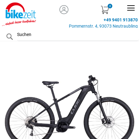
MEIN KONTO
Zum
Inhalt
+49 9401 913870
springen
Pommernstr. 4, 93073 Neutraubling
Search
Zum
Ende
der
Bildgalerie
springen