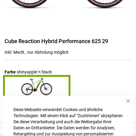
Zum
Cube Reaction Hybrid Performance 625 29
Anfang
der
Inkl. MwSt., nur Abholung möglich
Bildgalerie
springen
Farbe
shinyapple´n´black
Sch
Produktanfrage stellen
Diese Webseite verwendet Cookies und ähnliche
Technologien. Mit einem Klick auf "Zustimmen" akzeptieren
Sie diese Verarbeitung und auch die Weitergabe Ihrer
Daten an Drittanbieter. Die Daten werden für Analysen,
Beschreibung
Retargeting und zur Ausspielung von personalisierten