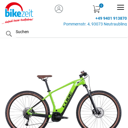
MEIN KONTO
Zum
Inhalt
+49 9401 913870
springen
Pommernstr. 4, 93073 Neutraubling
Search
Zum
Ende
der
Bildgalerie
springen