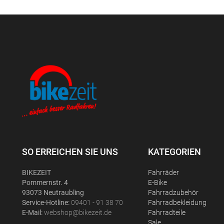
SO ERREICHEN SIE UNS
KATEGORIEN
BIKEZEIT
Fahrräder
Pommernstr. 4
E-Bike
93073 Neutraubling
Fahrradzubehör
Service-Hotline:
09401 - 91 38 70
Fahrradbekleidung
E-Mail:
webshop@bikezeit.de
Fahrradteile
Sale