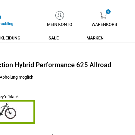
0
raubling
MEIN KONTO
WARENKORB
Zum
Inhalt
KLEIDUNG
SALE
MARKEN
springen
tion Hybrid Performance 625 Allroad
r Abholung möglich
y´n´black