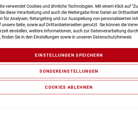
te verwendet Cookies und ähnliche Technologien. Mit einem Klick auf "Z
Sie diese Verarbeitung und auch die Weitergabe Ihrer Daten an Drittanbiet
n zur Produktsicherheit
 für Analysen, Retargeting und zur Ausspielung von personalisierten In
unsere Seite, sowie auf Drittanbieterseiten genutzt. Sie können die Ve
rzeit einstellen, weitere Informationen, auch zur Datenverarbeitung durc
r, finden Sie in den Einstellungen sowie in unseren
Datenschutzhinweis
ravity Casting, Agile Ride Geometry, 1.5 Headtube, Boost 148, Fu
EINSTELLUNGEN SPEICHERN
nder/Carrier Mounting Points
Position Sweep-Adjust RAIL Damper, Tapered, 15x110mm, E-Bik
SONDEREINSTELLUNGEN
ormance CX Generation 4 (85Nm) Cruise (250Watt), Smart Syst
COOKIES ABLEHNEN