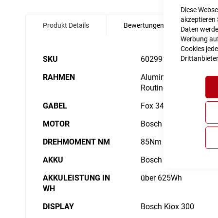
Zum
Diese Websei
Anfang
akzeptieren 
Produkt Details
Bewertungen
Angabe
der
Daten werden
Bildgalerie
Werbung auf 
springen
Cookies jede
Details
Drittanbiete
SKU
6029918
RAHMEN
Aluminium Superlite, G
Routing, Kickstand/Fe
GABEL
Fox 34 Float AWL, 2-
MOTOR
Bosch Drive Unit Perf
DREHMOMENT NM
85Nm
AKKU
Bosch PowerTube 750
AKKULEISTUNG IN
über 625Wh
WH
DISPLAY
Bosch Kiox 300