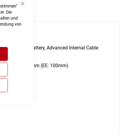
ustimmen"
Schließen
er. Die
halten und
rwendung von
h
lly Integrated Battery, Advanced Internal Cable
e Optimized, 120mm (EE: 100mm)
em