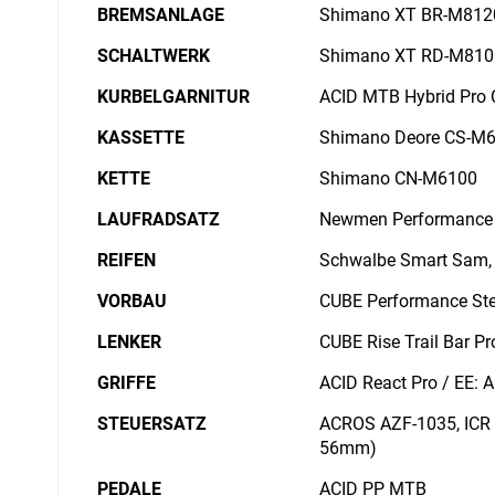
BREMSANLAGE
Shimano XT BR-M8120,
SCHALTWERK
Shimano XT RD-M8100
KURBELGARNITUR
ACID MTB Hybrid Pro 
KASSETTE
Shimano Deore CS-M6
KETTE
Shimano CN-M6100
LAUFRADSATZ
Newmen Performance 
REIFEN
Schwalbe Smart Sam, 
VORBAU
CUBE Performance St
LENKER
CUBE Rise Trail Bar P
GRIFFE
ACID React Pro / EE: 
STEUERSATZ
ACROS AZF-1035, ICR (
56mm)
PEDALE
ACID PP MTB