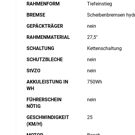
RAHMENFORM
Tiefeinstieg
BREMSE
Scheibenbremsen hydr
GEPÄCKTRÄGER
nein
RAHMENMATERIAL
27,5"
SCHALTUNG
Kettenschaltung
SCHUTZBLECHE
nein
StVZO
nein
AKKULEISTUNG IN
750Wh
WH
FÜHRERSCHEIN
nein
NÖTIG
GESCHWINDIGKEIT
25
(KM/H)