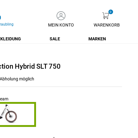
0
raubling
MEIN KONTO
WARENKORB
Zum
Inhalt
KLEIDUNG
SALE
MARKEN
springen
tion Hybrid SLT 750
r Abholung möglich
cream