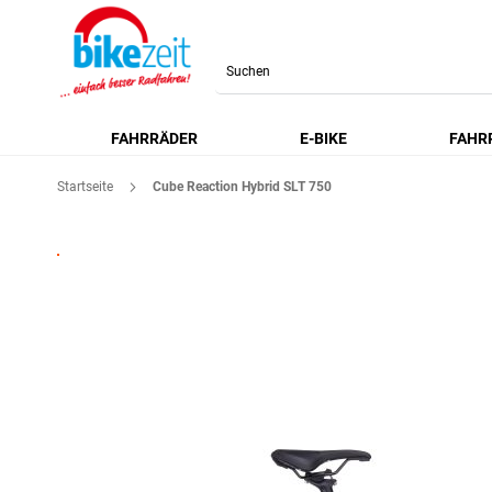
Search
FAHRRÄDER
E-BIKE
FAHR
Startseite
Cube Reaction Hybrid SLT 750
Zum
Ende
der
Bildgalerie
springen