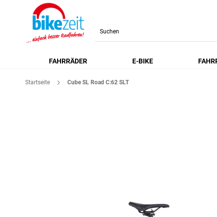
Search
FAHRRÄDER
E-BIKE
FAHR
Startseite
Cube SL Road C:62 SLT
Zum
Ende
der
Bildgalerie
springen