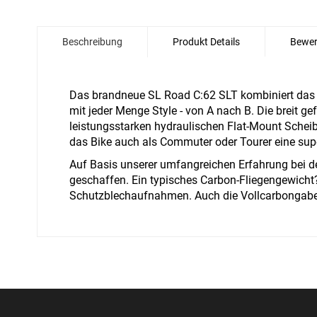
Zum
Anfang
Beschreibung
Produkt Details
Bewer
der
Bildgalerie
springen
Das brandneue SL Road C:62 SLT kombiniert das 
mit jeder Menge Style - von A nach B. Die breit 
leistungsstarken hydraulischen Flat-Mount Schei
das Bike auch als Commuter oder Tourer eine supe
Auf Basis unserer umfangreichen Erfahrung bei d
geschaffen. Ein typisches Carbon-Fliegengewicht?
Schutzblechaufnahmen. Auch die Vollcarbongabel g