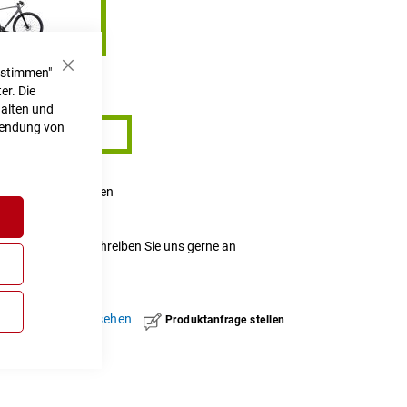
ustimmen"
Schließen
er. Die
61 cm
halten und
rwendung von
61 cm
h
 Onlineshop erfragen
t nicht verfügbar.
r Verfügbarkeit schreiben Sie uns gerne an
eit.de
hinzufügen
|
ansehen
Produktanfrage stellen