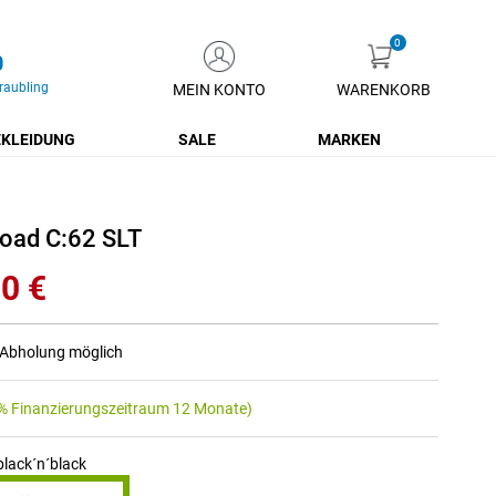
0
raubling
MEIN KONTO
WARENKORB
Zum
Inhalt
KLEIDUNG
SALE
MARKEN
springen
oad C:62 SLT
0 €
r Abholung möglich
% Finanzierungszeitraum 12 Monate)
black´n´black