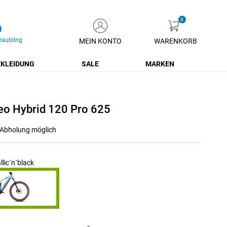
0
raubling
MEIN KONTO
WARENKORB
Zum
Inhalt
KLEIDUNG
SALE
MARKEN
springen
eo Hybrid 120 Pro 625
r Abholung möglich
lic´n´black