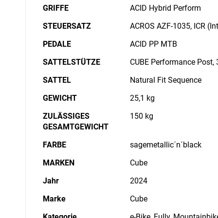
GRIFFE
ACID Hybrid Perform
STEUERSATZ
ACROS AZF-1035, ICR (Int
PEDALE
ACID PP MTB
SATTELSTÜTZE
CUBE Performance Post,
SATTEL
Natural Fit Sequence
GEWICHT
25,1 kg
ZULÄSSIGES
150 kg
GESAMTGEWICHT
FARBE
sagemetallic´n´black
MARKEN
Cube
Jahr
2024
Marke
Cube
Kategorie
e-Bike, Fully, Mountainbik