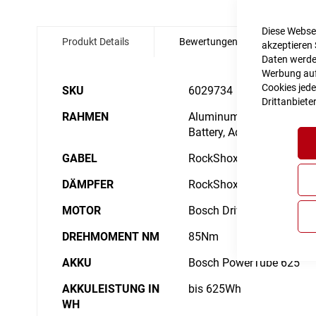
Zum
Anfang
Diese Websei
Produkt Details
Bewertungen
Angabe
der
akzeptieren 
Bildgalerie
Daten werden
springen
Werbung auf 
Details
Cookies jede
SKU
6029734
Drittanbiete
RAHMEN
Aluminum Superlite, Gravi
Battery, Advanced Interna
GABEL
RockShox Recon Silver R
DÄMPFER
RockShox Deluxe Select,
MOTOR
Bosch Drive Unit Perform
DREHMOMENT NM
85Nm
AKKU
Bosch PowerTube 625
AKKULEISTUNG IN
bis 625Wh
WH