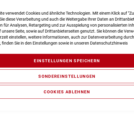
te verwendet Cookies und ähnliche Technologien. Mit einem Klick auf "Z
n zur Produktsicherheit
Sie diese Verarbeitung und auch die Weitergabe Ihrer Daten an Drittanbiet
 für Analysen, Retargeting und zur Ausspielung von personalisierten In
unsere Seite, sowie auf Drittanbieterseiten genutzt. Sie können die Ve
rzeit einstellen, weitere Informationen, auch zur Datenverarbeitung durc
r, finden Sie in den Einstellungen sowie in unseren
Datenschutzhinweis
ty Casting Technology, Efficient Comfort Control, FSP 4-Link, Ag
l Cable Routing, Kickstand/Fender/Carrier Mounting Points
EINSTELLUNGEN SPEICHERN
L Air, Tapered, 15x110mm, eMTB Approved, 130mm, Lockout
SONDEREINSTELLUNGEN
 185x55mm (27.5: 165x45mm), Rebound Adjust, Trunnion Moun
ance CX Generation 4 (85Nm) Cruise (250Watt), Smart System
COOKIES ABLEHNEN