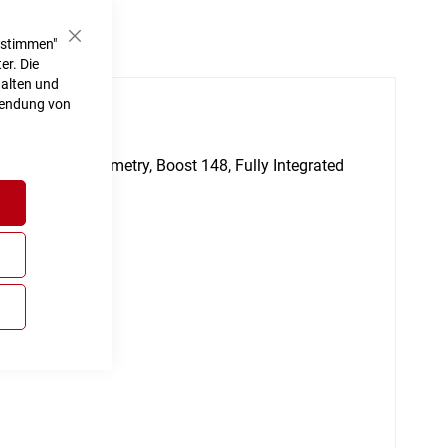
ustimmen"
Schließen
er. Die
halten und
rwendung von
h
ile Comfort Geometry, Boost 148, Fully Integrated
t