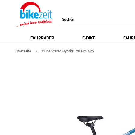
Search
FAHRRÄDER
E-BIKE
FAHR
Startseite
Cube Stereo Hybrid 120 Pro 625
Zum
Ende
der
Bildgalerie
springen