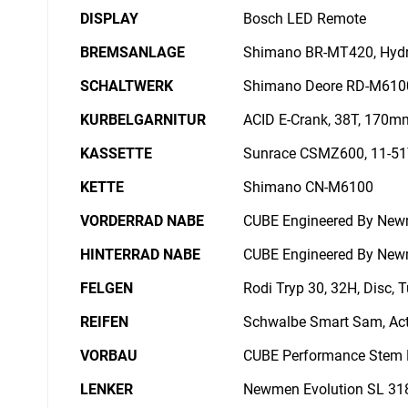
DISPLAY
Bosch LED Remote
BREMSANLAGE
Shimano BR-MT420, Hydr.
SCHALTWERK
Shimano Deore RD-M6100
KURBELGARNITUR
ACID E-Crank, 38T, 170m
KASSETTE
Sunrace CSMZ600, 11-5
KETTE
Shimano CN-M6100
VORDERRAD NABE
CUBE Engineered By Newm
HINTERRAD NABE
CUBE Engineered By Newm
FELGEN
Rodi Tryp 30, 32H, Disc, 
REIFEN
Schwalbe Smart Sam, Acti
VORBAU
CUBE Performance Stem
LENKER
Newmen Evolution SL 31