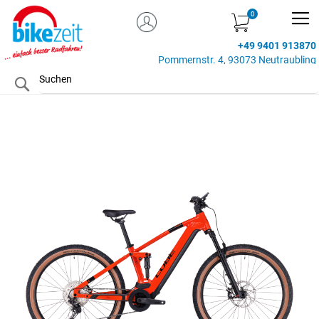
MEIN KONTO
Zum
Inhalt
+49 9401 913870
springen
Pommernstr. 4, 93073 Neutraubling
Search
Zum
Ende
der
Bildgalerie
springen