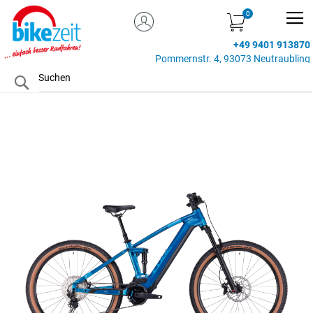
MEIN KONTO
Zum
Inhalt
+49 9401 913870
springen
Pommernstr. 4, 93073 Neutraubling
Search
Zum
Ende
der
Bildgalerie
springen