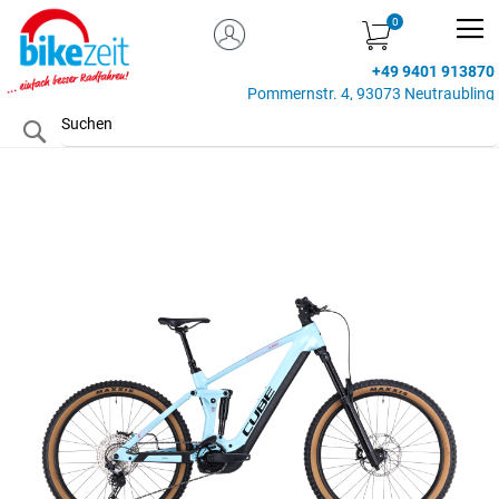
MEIN KONTO
Zum
Inhalt
+49 9401 913870
springen
Pommernstr. 4, 93073 Neutraubling
Search
Zum
Ende
der
Bildgalerie
springen