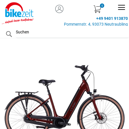
MEIN KONTO
Zum
Inhalt
+49 9401 913870
springen
Pommernstr. 4, 93073 Neutraubling
Search
Zum
Ende
der
Bildgalerie
springen