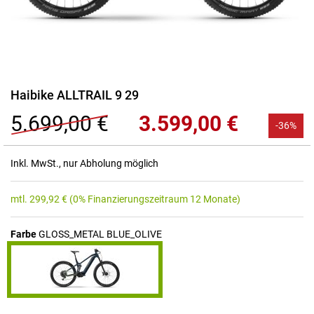
Zum
Haibike ALLTRAIL 9 29
Anfang
5.699,00 €
3.599,00 €
der
-36%
Bildgalerie
springen
Inkl. MwSt., nur Abholung möglich
mtl.
299,92
€
(0% Finanzierungszeitraum 12 Monate)
Farbe
GLOSS_METAL BLUE_OLIVE