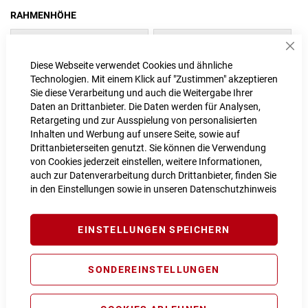
RAHMENHÖHE
44 cm
47 cm
Sch
Diese Webseite verwendet Cookies und ähnliche
50 cm
Technologien. Mit einem Klick auf "Zustimmen" akzeptieren
Sie diese Verarbeitung und auch die Weitergabe Ihrer
Daten an Drittanbieter. Die Daten werden für Analysen,
Retargeting und zur Ausspielung von personalisierten
IN DEN WARENKORB
Inhalten und Werbung auf unsere Seite, sowie auf
Drittanbieterseiten genutzt. Sie können die Verwendung
von Cookies jederzeit einstellen, weitere Informationen,
auch zur Datenverarbeitung durch Drittanbieter, finden Sie
PROBEFAHRT VEREINBAREN
in den Einstellungen sowie in unseren
Datenschutzhinweis
Vergleichsliste:
hinzufügen
|
ansehen
EINSTELLUNGEN SPEICHERN
Produktanfrage stellen
Extra Schutz? Jetzt Tarife entdecken!
SONDEREINSTELLUNGEN