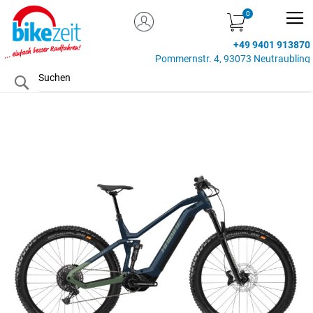
MEIN KONTO
Zum
Inhalt
+49 9401 913870
springen
Pommernstr. 4, 93073 Neutraubling
Search
Zum
Ende
der
Bildgalerie
springen