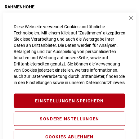
RAHMENHÖHE
45 cm
55 cm
Sch
Diese Webseite verwendet Cookies und ähnliche
Technologien. Mit einem Klick auf "Zustimmen" akzeptieren
Sie diese Verarbeitung und auch die Weitergabe Ihrer
Daten an Drittanbieter. Die Daten werden für Analysen,
IN DEN WARENKORB
Retargeting und zur Ausspielung von personalisierten
Inhalten und Werbung auf unsere Seite, sowie auf
Drittanbieterseiten genutzt. Sie können die Verwendung
von Cookies jederzeit einstellen, weitere Informationen,
PROBEFAHRT VEREINBAREN
auch zur Datenverarbeitung durch Drittanbieter, finden Sie
in den Einstellungen sowie in unseren
Datenschutzhinweis
Vergleichsliste:
hinzufügen
|
ansehen
EINSTELLUNGEN SPEICHERN
Produktanfrage stellen
Extra Schutz? Jetzt Tarife entdecken!
SONDEREINSTELLUNGEN
E-Bike Komplettschutz
Info
119,00 € pro Jahr*
COOKIES ABLEHNEN