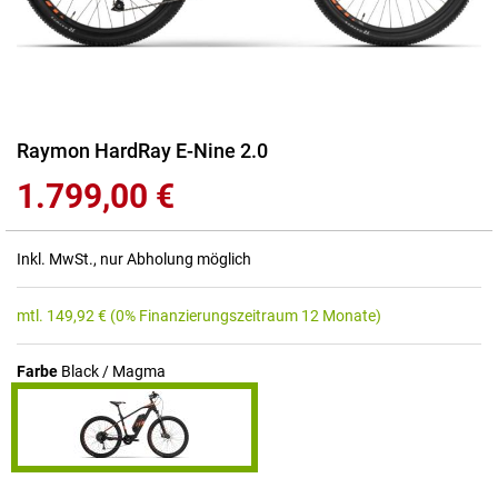
Zum
Raymon HardRay E-Nine 2.0
Anfang
1.799,00 €
der
Bildgalerie
springen
Inkl. MwSt., nur Abholung möglich
mtl.
149,92
€
(0% Finanzierungszeitraum 12 Monate)
Farbe
Black / Magma