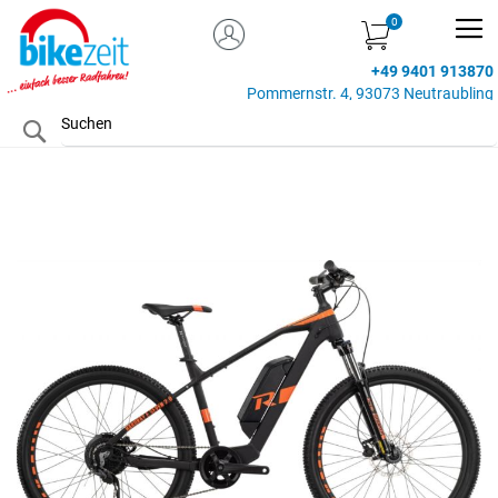
MEIN KONTO
Zum
Inhalt
+49 9401 913870
springen
Pommernstr. 4, 93073 Neutraubling
Search
Zum
Ende
der
Bildgalerie
springen