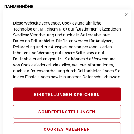
RAHMENHÖHE
43 cm
48 cm
Sch
Diese Webseite verwendet Cookies und ähnliche
52 cm
Technologien. Mit einem Klick auf "Zustimmen" akzeptieren
Sie diese Verarbeitung und auch die Weitergabe Ihrer
Daten an Drittanbieter. Die Daten werden für Analysen,
Retargeting und zur Ausspielung von personalisierten
Inhalten und Werbung auf unsere Seite, sowie auf
IN DEN WARENKORB
Drittanbieterseiten genutzt. Sie können die Verwendung
von Cookies jederzeit einstellen, weitere Informationen,
auch zur Datenverarbeitung durch Drittanbieter, finden Sie
in den Einstellungen sowie in unseren
Datenschutzhinweis
PROBEFAHRT VEREINBAREN
EINSTELLUNGEN SPEICHERN
Vergleichsliste:
hinzufügen
|
ansehen
Produktanfrage stellen
SONDEREINSTELLUNGEN
Extra Schutz? Jetzt Tarife entdecken!
COOKIES ABLEHNEN