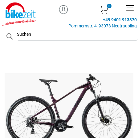
MEIN KONTO
Zum
Inhalt
+49 9401 913870
springen
Pommernstr. 4, 93073 Neutraubling
Search
Zum
Ende
der
Bildgalerie
springen