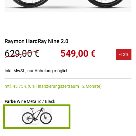
Zum
Raymon HardRay Nine 2.0
Anfang
629,00 €
549,00 €
der
-12%
Bildgalerie
springen
Inkl. MwSt., nur Abholung möglich
mtl.
45,75
€
(0% Finanzierungszeitraum 12 Monate)
Farbe
Wine Metallic / Black