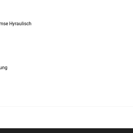
mse Hyraulisch
tung