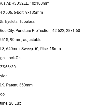
xus ADH3D32EL, 10x100mm
TX506, 6-bolt, 9x135mm
, Eyelets, Tubeless
Ride City, Puncture ProTection, 42-622, 28x1.60
51S, 90mm, adjustable
.8, 640mm, Sweep: 6°, Rise: 18mm
go, Lock-On
 ZS56/30
ylon
.9, Patent, 350mm
rgo
line, 20 Lux