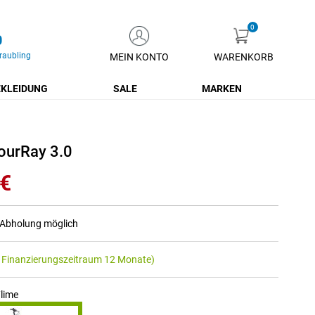
0
raubling
MEIN KONTO
WARENKORB
Zum
Inhalt
KLEIDUNG
SALE
MARKEN
springen
ourRay 3.0
 €
r Abholung möglich
 Finanzierungszeitraum 12 Monate)
lime