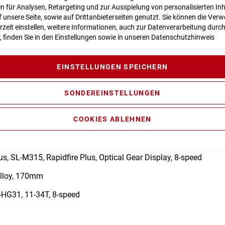
 für Analysen, Retargeting und zur Ausspielung von personalisierten In
unsere Seite, sowie auf Drittanbieterseiten genutzt. Sie können die Ve
rzeit einstellen, weitere Informationen, auch zur Datenverarbeitung durc
n zur Produktsicherheit
r, finden Sie in den Einstellungen sowie in unseren
Datenschutzhinweis
EINSTELLUNGEN SPEICHERN
 Trekking, 9x135mm
SONDEREINSTELLUNGEN
 NEX DS, 63mm
COOKIES ABLEHNEN
75, hydr. Disc
re, RD-M592, Shadow, 9-speed
s, SL-M315, Rapidfire Plus, Optical Gear Display, 8-speed
lloy, 170mm
HG31, 11-34T, 8-speed