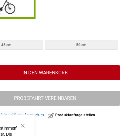
45 cm
50 cm
IN DEN WARENKORB
PROBEFAHRT VEREINBAREN
hinzufügen
|
ansehen
Produktanfrage stellen
ustimmen"
Schließen
er. Die