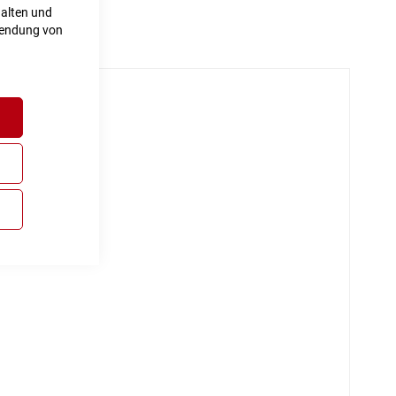
halten und
rwendung von
h