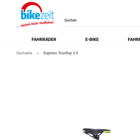
Search
FAHRRÄDER
E-BIKE
FAHR
Startseite
Raymon TourRay 3.0
Zum
Ende
der
Bildgalerie
springen