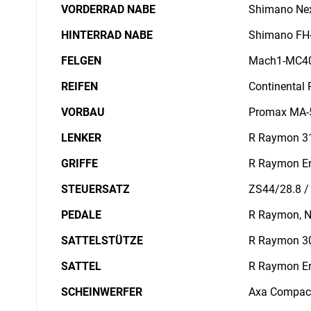
VORDERRAD NABE
Shimano Ne
HINTERRAD NABE
Shimano FH-
FELGEN
Mach1-MC40E
REIFEN
Continental 
VORBAU
Promax MA-5
LENKER
R Raymon 31
GRIFFE
R Raymon Er
STEUERSATZ
ZS44/28.8 /
PEDALE
R Raymon, N
SATTELSTÜTZE
R Raymon 30
SATTEL
R Raymon E
SCHEINWERFER
Axa Compact