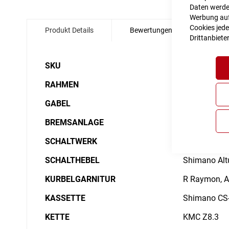
Daten werden
Zum
Werbung auf 
Anfang
Cookies jede
Produkt Details
Bewertungen
Angabe
der
Drittanbiete
Bildgalerie
springen
Details
SKU
6014893
RAHMEN
Alloy 6061,
GABEL
SR Suntour
BREMSANLAGE
Tektro HD-T2
SCHALTWERK
Shimano Deo
SCHALTHEBEL
Shimano Altu
KURBELGARNITUR
R Raymon, A
KASSETTE
Shimano CS-
KETTE
KMC Z8.3