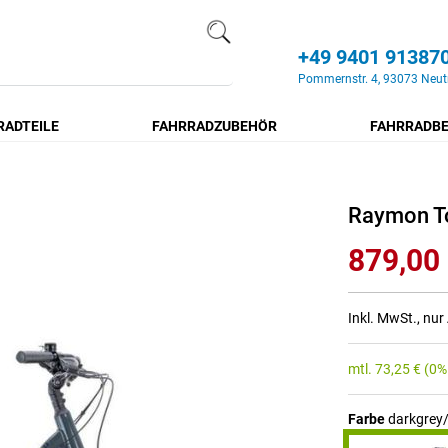
+49 9401 91387
Search
Pommernstr. 4, 93073 Neut
RADTEILE
FAHRRADZUBEHÖR
FAHRRADBE
Raymon T
879,00
Inkl. MwSt., nu
mtl.
73,25
€
(0%
Farbe
darkgrey/