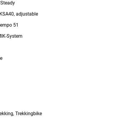
 Steady
KSA40, adjustable
Tempo 51
MIK-System
me
rekking, Trekkingbike