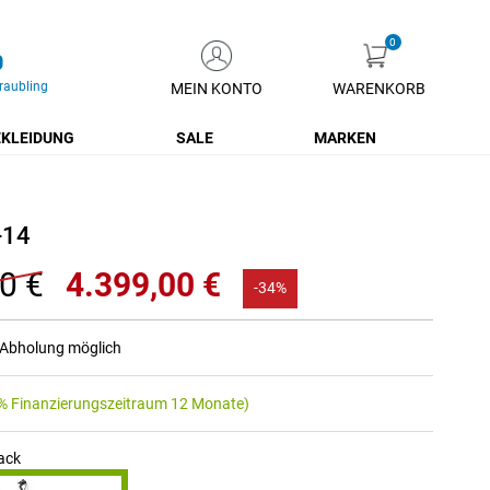
0
raubling
MEIN KONTO
WARENKORB
Zum
Inhalt
KLEIDUNG
SALE
MARKEN
springen
-14
0 €
4.399,00 €
-34%
r Abholung möglich
% Finanzierungszeitraum 12 Monate)
lack