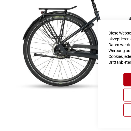
Diese Websei
akzeptieren 
Daten werden
Werbung auf 
Cookies jede
Drittanbiete