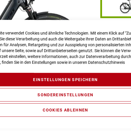
RAHMENHÖHE
te verwendet Cookies und ähnliche Technologien. Mit einem Klick auf "Z
Sie diese Verarbeitung und auch die Weitergabe Ihrer Daten an Drittanbiet
 für Analysen, Retargeting und zur Ausspielung von personalisierten In
unsere Seite, sowie auf Drittanbieterseiten genutzt. Sie können die Ve
rzeit einstellen, weitere Informationen, auch zur Datenverarbeitung durc
LIEFERZEIT
im
r, finden Sie in den Einstellungen sowie in unseren
Datenschutzhinweis
Dieser Artikel is
Für Anfragen zu
EINSTELLUNGEN SPEICHERN
webshop@bikez
SONDEREINSTELLUNGEN
Vergleichsliste:
COOKIES ABLEHNEN