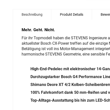
Zum
Anfang
Beschreibung
Produkt Details
Bewer
der
Bildgalerie
springen
Mehr. Geht. Nicht.
Für ihr Topmodell haben die STEVENS Ingenieure al
aktuellster Bosch CX-Power treffen auf die einzige
Betätigung ist voll ins Motor-Management integrier
harmonische STEVENS Geometrie, eine sensible Fed
High-End-Pedelec mit elektronischer 14-Ga
Durchzugstarker Bosch G4 Performance Line
Shimano Deore XT 4/2 Kolben-Scheibenbre
100% Fahrkomfort dank 50 mm-Reifen und ver
Top-Alltags-Ausstattung bis hin zum LED-Sch