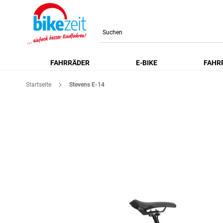
Search
FAHRRÄDER
E-BIKE
FAHR
Startseite
Stevens E-14
Zum
Ende
der
Bildgalerie
springen